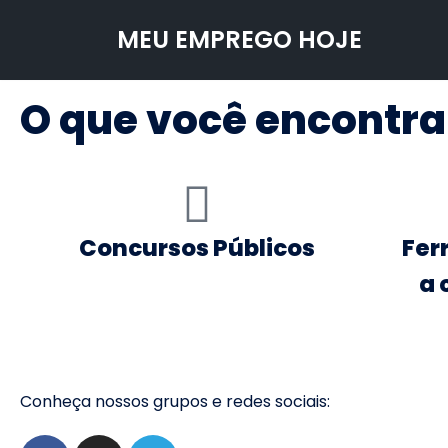
MEU EMPREGO HOJE
Pular
para
O que você encontrar
o
conteúdo
Concursos Públicos
Fer
a 
Conheça nossos grupos e redes sociais: