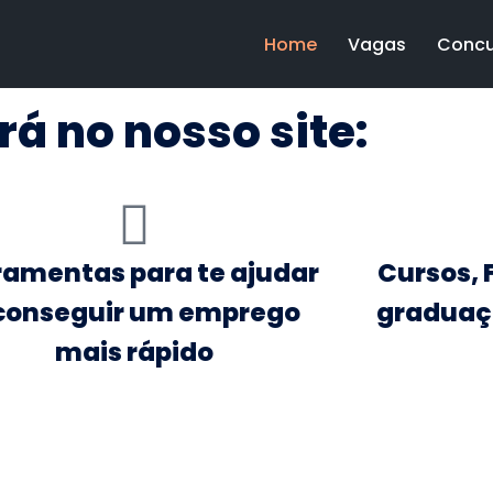
Home
Vagas
Concu
á no nosso site:
ramentas para te ajudar
Cursos, 
conseguir um emprego
graduaç
mais rápido