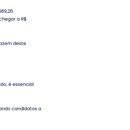
689,26.
 chegar a R$
 fazem deste
o, é essencial
dando candidatos a