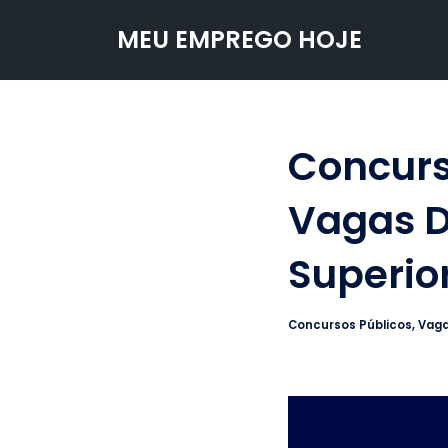
MEU EMPREGO HOJE
Pular
para
o
conteúdo
Concurs
Vagas D
Superio
Concursos Públicos
,
Vaga