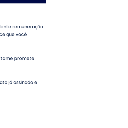
elente remuneração
ce que você
certame promete
ato já assinado e