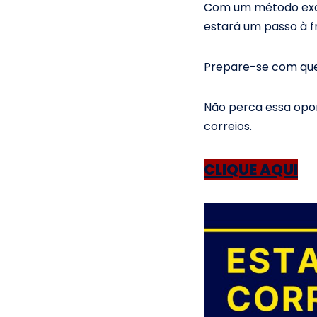
Com um método exclu
estará um passo à f
Prepare-se com que
Não perca essa opor
correios.
CLIQUE AQUI