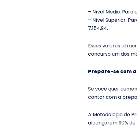
– Nível Médio: Para 
– Nível Superior: Pa
7.154,94.
Esses valores atrae
concurso um dos ma
Prepare-se com a
Se você quer aument
contar com a prep
A Metodologia do Pr
alcançarem 90% de 